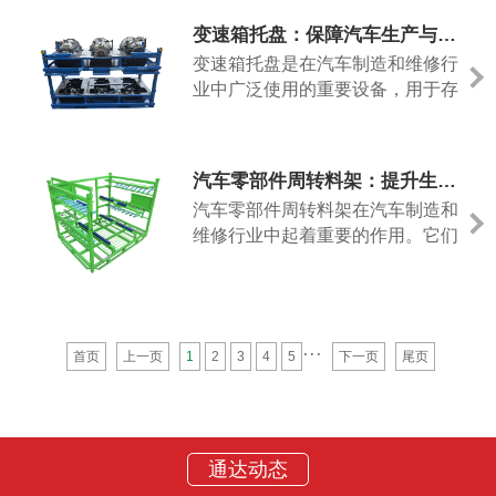
存、运输和组装汽车保险杠的零
料架正朝着更高的自动化和智能化
变速箱托盘：保障汽车生产与运输的关键利器
件。它在汽车生产中发挥着关键的
方向发展。借助传感器和控制系统
变速箱托盘是在汽车制造和维修行
作用，提高了生产效率、降低了成
业中广泛使用的重要设备，用于存
本，并确保了高质量的产品。首
放和运输汽车变速箱。本文将介绍
先，汽车保险杠料架提供了高效的
变速箱托盘的功能、特点以及其在
零件储存和管理解决方案。保险杠
汽车行业中的重要性。变速箱托盘
作为汽车外观的重要部分，其零件
汽车零部件周转料架：提升生产效率与供应链管理的利器
是专门设计用于安全稳定地存放和
数量较多，
汽车零部件周转料架在汽车制造和
运输汽车变速箱的托盘装置。它通
维修行业中起着重要的作用。它们
常由坚固耐用的材料制成，如钢铁
是用于存放、组织和运输各种汽车
或铝合金。托盘的设计和尺寸依据
零部件的工具。本文将介绍汽车零
变速箱的重量、尺寸和形状进行优
部件周转料架的特点、用途及其在
汽车行业中的重要性。汽车零部件
···
首页
上一页
1
2
3
4
5
下一页
尾页
周转料架通常由高强度和耐用的材
料制成，如钢铁或铝合金。这些材
料赋予了料架出色的承载能力和抗
腐蚀能力，以应对汽车零部件的重
通达动态