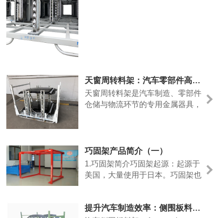
能保护产品，又能提升仓储物流效
率。本文整理选购与使用要点，帮
你快速选到合适的天窗周转料架。
选购先看材质与工艺：优先选加厚
冷轧钢材质，焊接点牢固、无虚
焊，表面做防锈喷涂处理，耐用性
更强。再看结构设计，带定位槽、
天窗周转料架：汽车零部件高效周转专用金属料架
防护包边的款式，能更好固定天
窗，
天窗周转料架是汽车制造、零部件
仓储与物流环节的专用金属器具，
专为天窗、天窗玻璃等精密配件设
计，兼顾防护、承重与周转效率，
是车间与仓储的实用配套设备。料
架主体选用加厚Q235冷轧钢，经
巧固架产品简介（一）
精密焊接成型，结构稳固、承重性
1.巧固架简介巧固架起源：起源于
强，长期使用不易变形。表面采用
美国，大量使用于日本。巧固架也
酸洗磷化+静电粉末喷涂处理，防
可称为可移式货架，能充分利用有
锈耐磨、耐磕碰，适配车间、
限的空间，在不适合用固定式货架
提升汽车制造效率：侧围板料架的重要作用
的场所，充分发挥其所拥有的货架