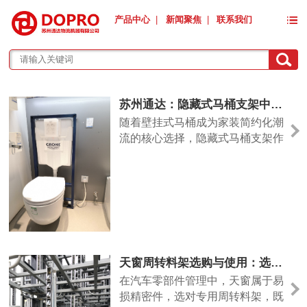
产品中心
|
新闻聚焦
|
联系我们
苏州通达：隐藏式马桶支架中国最大代工厂，品质铸就实力
随着壁挂式马桶成为家装简约化潮
流的核心选择，隐藏式马桶支架作
为其“隐形脊梁”，品质直接决定使
用安全与寿命。苏州通达物流机器
有限公司作为德国高仪卫浴隐藏式
马桶支架的核心代工厂，以强大的
产能、精湛的工艺，成为全球卫浴
配件代工领域的标杆企业。苏州通
达成立于2007年，深耕金属制品
天窗周转料架选购与使用：选对料架，省心又耐用
设计与制造领域多年，20
在汽车零部件管理中，天窗属于易
损精密件，选对专用周转料架，既