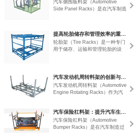
以及包装箱的双重功能，从而使得
汽车侧围板料架（Automotive
生产企业仓库的利用率得以大大提
Side Panel Racks）是在汽车制造
高。2.巧固架的特点对重物可实现
过程中广泛使用的重要工具。它们
高处的堆叠存放，节省空间；与普
被设计用于储存、运输和组装汽车
的侧围板零部件，为整个生产过程
提高轮胎储存和管理效率的重要工具
提供了高效、安全的解决方案。以
轮胎架（Tire Racks）是一种专门
下是汽车侧围板料架的几个关键优
用于储存、运输和管理轮胎的设
势：1.提高生产效率：侧围板是汽
备，它在轮胎产业中扮演着重要的
车车身的重要组成部分，其制造和
角色。轮胎作为汽车的重要组件，
组装需要高度的精确性和效率。侧
对于轮胎架的高效储存和管理，对
围板
汽车发动机周转料架的创新与未来趋势
于轮胎制造商和经销商来说至关重
要。以下是轮胎架的几个关键优
汽车发动机周转料架（Automotive
势：1.提高储存效率：轮胎架提供
Engine Rotating Racks）作为汽
了有效的轮胎储存解决方案。它们
车制造过程中不可或缺的工具，正
设计有多层横
不断经历创新和发展，以适应新的
汽车保险杠料架：提升汽车生产效率的关键工具
制造趋势和市场需求。以下是汽车
汽车保险杠料架（Automotive
发动机周转料架的一些创新和未来
Bumper Racks）是在汽车制造过
趋势：1.自动化和智能化：随着自
程中经常使用的重要工具，用于储
动化技术的不断进步，发动机周转