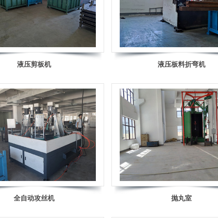
液压剪板机
液压板料折弯机
全自动攻丝机
抛丸室