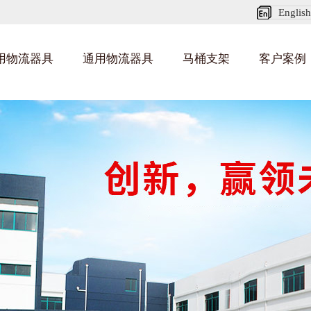
English
用物流器具
通用物流器具
马桶支架
客户案例
纺织业料架
乌龟车/平台车
化纤纺织行业
丝车/纺丝车
布车/布匹架
丝箱
钢板箱
化工行业
货架系统