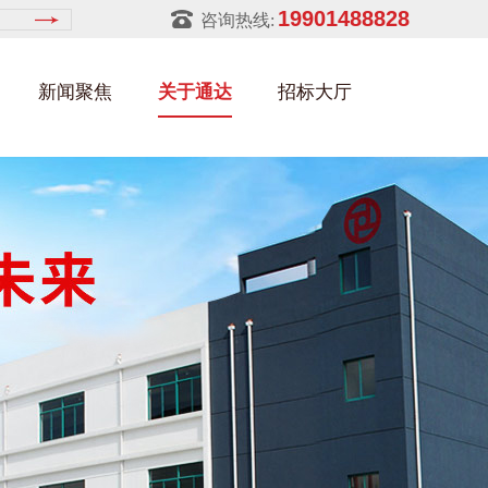
19901488828
咨询热线:
新闻聚焦
关于通达
招标大厅
建筑部件架
金属零件盒
建筑行业
铝型材架
玻璃架
幕墙架
浴缸托盘
金属托盘
包装行业
猪饲料槽