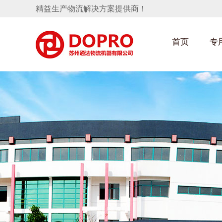
精益生产物流解决方案提供商！
首页
专
汽车部件架
隐藏式马桶水箱支架
手推车
汽车行业
变速箱托盘
保险杠料架
发动机料架
轮胎架
冲压件料架
仪表盘料架
网箱
转向机料架
卫浴行业
消声器料架
KD包装箱
悬挂料架
塑料件存放料架
天窗料架
气瓶料架
减震器料架
汽车前端模块料架
前副车架料架
电池周转料架