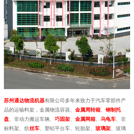
苏州通达物流机器
有限公司多年来致力于汽车零部件产
品的运输料架，金属物流容器、
金属周转箱
、
钢制托
盘
、非动力搬运车辆、
巧固架
、
金属网箱
、
乌龟车
、非
标料架、纺
丝车
、塑铝平台车、轮胎架、
玻璃架
、玻璃