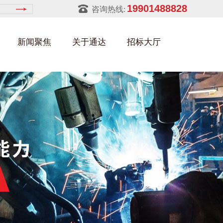
19901488828
咨询热线:
新闻聚焦
关于通达
招标大厅
建筑部件架
金属零件盒
建筑行业
铝型材架
玻璃架
幕墙架
浴缸托盘
金属托盘
包装行业
猪饲料槽