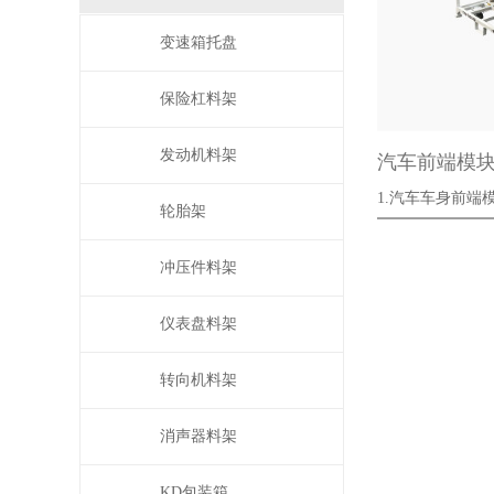
变速箱托盘
保险杠料架
发动机料架
汽车前端模
1.汽车车身前端
轮胎架
架；
冲压件料架
仪表盘料架
转向机料架
消声器料架
KD包装箱