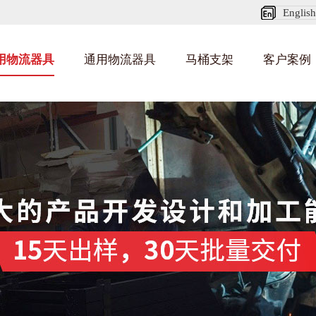
English
用物流器具
通用物流器具
马桶支架
客户案例
纺织业料架
乌龟车/平台车
化纤纺织行业
丝车/纺丝车
布车/布匹架
丝箱
钢板箱
化工行业
货架系统