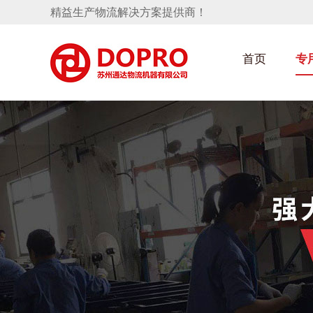
精益生产物流解决方案提供商！
首页
专
汽车部件架
隐藏式马桶水箱支架
手推车
汽车行业
变速箱托盘
保险杠料架
发动机料架
轮胎架
冲压件料架
仪表盘料架
网箱
转向机料架
卫浴行业
消声器料架
KD包装箱
悬挂料架
塑料件存放料架
天窗料架
气瓶料架
减震器料架
汽车前端模块料架
前副车架料架
电池周转料架